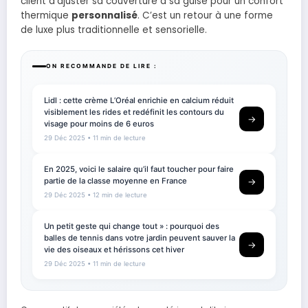
client d’ajuster sa couverture à sa guise pour un confort
thermique
personnalisé
. C’est un retour à une forme
de luxe plus traditionnelle et sensorielle.
ON RECOMMANDE DE LIRE :
Lidl : cette crème L’Oréal enrichie en calcium réduit
visiblement les rides et redéfinit les contours du
→
visage pour moins de 6 euros
29 Déc 2025
• 11 min de lecture
En 2025, voici le salaire qu’il faut toucher pour faire
partie de la classe moyenne en France
→
29 Déc 2025
• 12 min de lecture
Un petit geste qui change tout » : pourquoi des
balles de tennis dans votre jardin peuvent sauver la
→
vie des oiseaux et hérissons cet hiver
29 Déc 2025
• 11 min de lecture