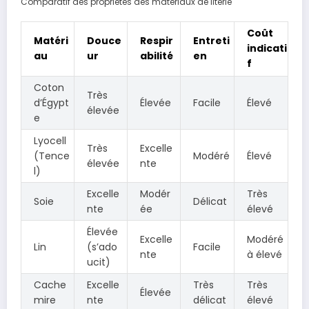
Comparatif des propriétés des matériaux de literie
Coût
Matéri
Douce
Respir
Entreti
indicati
au
ur
abilité
en
f
Coton
Très
d’Égypt
Élevée
Facile
Élevé
élevée
e
Lyocell
Très
Excelle
(Tence
Modéré
Élevé
élevée
nte
l)
Excelle
Modér
Très
Soie
Délicat
nte
ée
élevé
Élevée
Excelle
Modéré
Lin
(s’ado
Facile
nte
à élevé
ucit)
Cache
Excelle
Très
Très
Élevée
mire
nte
délicat
élevé