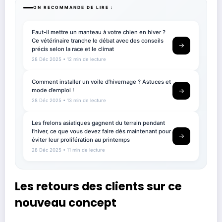
ON RECOMMANDE DE LIRE :
Faut-il mettre un manteau à votre chien en hiver ?
Ce vétérinaire tranche le débat avec des conseils
→
précis selon la race et le climat
28 Déc 2025
• 12 min de lecture
Comment installer un voile d’hivernage ? Astuces et
mode d’emploi !
→
28 Déc 2025
• 13 min de lecture
Les frelons asiatiques gagnent du terrain pendant
l’hiver, ce que vous devez faire dès maintenant pour
→
éviter leur prolifération au printemps
28 Déc 2025
• 11 min de lecture
Les retours des clients sur ce
nouveau concept