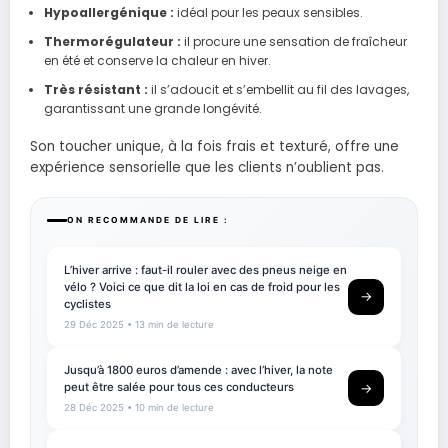
Hypoallergénique :
idéal pour les peaux sensibles.
Thermorégulateur :
il procure une sensation de fraîcheur
en été et conserve la chaleur en hiver.
Très résistant :
il s’adoucit et s’embellit au fil des lavages,
garantissant une grande longévité.
Son toucher unique, à la fois frais et texturé, offre une
expérience sensorielle que les clients n’oublient pas.
ON RECOMMANDE DE LIRE :
L’hiver arrive : faut-il rouler avec des pneus neige en
vélo ? Voici ce que dit la loi en cas de froid pour les
→
cyclistes
29 Déc 2025
• 13 min de lecture
Jusqu’à 1800 euros d’amende : avec l’hiver, la note
peut être salée pour tous ces conducteurs
→
28 Déc 2025
• 10 min de lecture