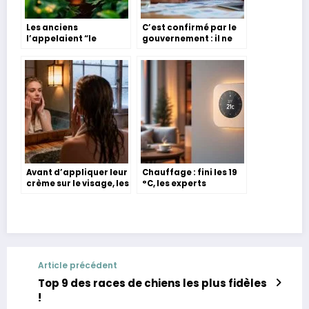
Les anciens
C’est confirmé par le
l’appelaient “le
gouvernement : il ne
protecteur du sol”.
sera désormais plus
Aujourd’hui, les
possible d’avoir le
agronomes
chèque énergie au-
confirment : le pouvoir
delà de cette somme
de ce semis est bien
en 2025
réel
Avant d’appliquer leur
Chauffage : fini les 19
crème sur le visage, les
°C, les experts
Japonaises font
recommandent
toujours ce geste :
désormais une
résultat, un teint plus
température plus
lisse
adaptée
Article précédent
Top 9 des races de chiens les plus fidèles
!