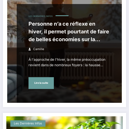
LES DERNIÈRES INFOS
Personne n’a ce réflexe en
hiver, il permet pourtant de faire
de belles économies sur la
facture d’électricité
Camille
À l'approche de l'hiver, la même préoccupation
revient dans de nombreux foyers : la hausse…
Lire la suite
Les Dernières Infos