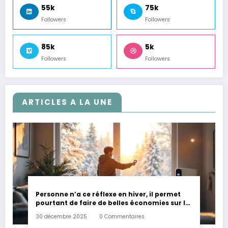
55k
75k
Followers
Followers
85k
5k
Followers
Followers
ARTICLES A LA UNE
Personne n’a ce réflexe en hiver, il permet
pourtant de faire de belles économies sur la
facture d’électricité
30 décembre 2025
0 Commentaires