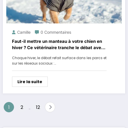
Camille
0 Commentaires
Faut-il mettre un manteau à votre chien en
hiver ? Ce vétérinaire tranche le débat avec
des conseils précis selon la race et le climat
Chaque hiver, le débat refait surface dans les parcs et
sur les réseaux sociaux :…
Lire la suite
Pagination
1
2
12
…
des
publications