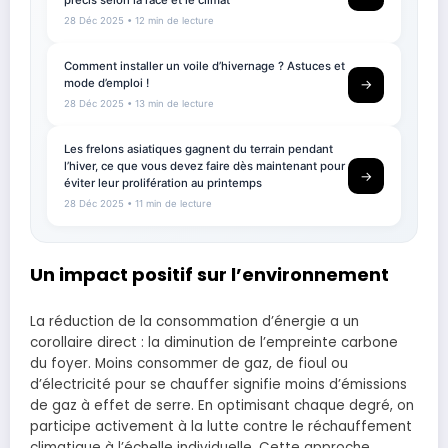
précis selon la race et le climat
28 Déc 2025
• 12 min de lecture
Comment installer un voile d’hivernage ? Astuces et
mode d’emploi !
→
28 Déc 2025
• 13 min de lecture
Les frelons asiatiques gagnent du terrain pendant
l’hiver, ce que vous devez faire dès maintenant pour
→
éviter leur prolifération au printemps
28 Déc 2025
• 11 min de lecture
Un impact positif sur l’environnement
La réduction de la consommation d’énergie a un
corollaire direct : la diminution de l’empreinte carbone
du foyer. Moins consommer de gaz, de fioul ou
d’électricité pour se chauffer signifie moins d’émissions
de gaz à effet de serre. En optimisant chaque degré, on
participe activement à la lutte contre le réchauffement
climatique à l’échelle individuelle. Cette approche