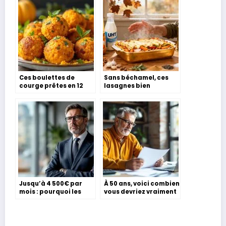
Ces boulettes de
Sans béchamel, ces
courge prêtes en 12
lasagnes bien
min vont transformer
crémeuses ont un vrai
vos repas d’automne
goût d’automne
Jusqu’à 4 500€ par
À 50 ans, voici combien
mois : pourquoi les
vous devriez vraiment
Français boudent ce
avoir épargné selon
métier en or
les experts