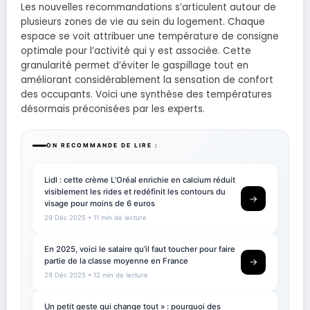
Les nouvelles recommandations s’articulent autour de
plusieurs zones de vie au sein du logement. Chaque
espace se voit attribuer une température de consigne
optimale pour l’activité qui y est associée. Cette
granularité permet d’éviter le gaspillage tout en
améliorant considérablement la sensation de confort
des occupants. Voici une synthèse des températures
désormais préconisées par les experts.
ON RECOMMANDE DE LIRE :
Lidl : cette crème L’Oréal enrichie en calcium réduit
visiblement les rides et redéfinit les contours du
→
visage pour moins de 6 euros
29 Déc 2025
• 11 min de lecture
En 2025, voici le salaire qu’il faut toucher pour faire
partie de la classe moyenne en France
→
29 Déc 2025
• 12 min de lecture
Un petit geste qui change tout » : pourquoi des