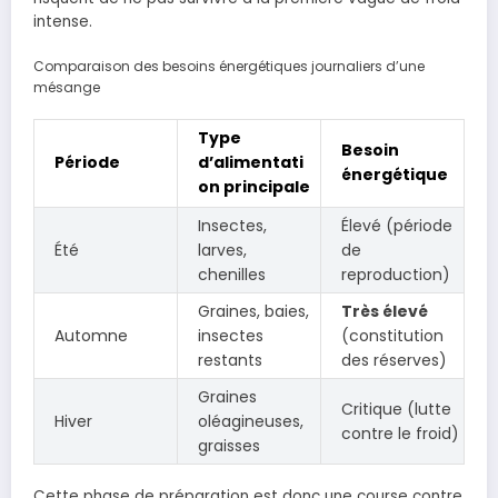
intense.
Comparaison des besoins énergétiques journaliers d’une
mésange
Type
Besoin
Période
d’alimentati
énergétique
on principale
Insectes,
Élevé (période
Été
larves,
de
chenilles
reproduction)
Graines, baies,
Très élevé
Automne
insectes
(constitution
restants
des réserves)
Graines
Critique (lutte
Hiver
oléagineuses,
contre le froid)
graisses
Cette phase de préparation est donc une course contre