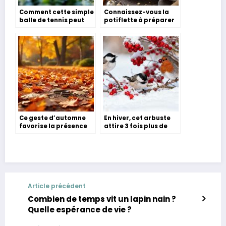
Comment cette simple
Connaissez-vous la
balle de tennis peut
potiflette à préparer
sauver des vies dans
directement dans
votre jardin cet hiver ?
votre potimarron ?
Ce geste d’automne
En hiver, cet arbuste
favorise la présence
attire 3 fois plus de
de serpents dans
mésanges et rouges-
votre jardin sans que
gorges dans votre
vous le sachiez
jardin
Article précédent
Combien de temps vit un lapin nain ?
Quelle espérance de vie ?