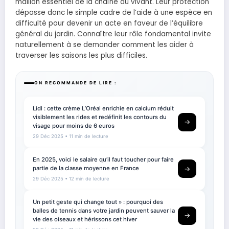
maillon essentiel de la chaîne du vivant. Leur protection
dépasse donc le simple cadre de l’aide à une espèce en
difficulté pour devenir un acte en faveur de l’équilibre
général du jardin. Connaître leur rôle fondamental invite
naturellement à se demander comment les aider à
traverser les saisons les plus difficiles.
ON RECOMMANDE DE LIRE :
Lidl : cette crème L’Oréal enrichie en calcium réduit
visiblement les rides et redéfinit les contours du
→
visage pour moins de 6 euros
29 Déc 2025
• 11 min de lecture
En 2025, voici le salaire qu’il faut toucher pour faire
partie de la classe moyenne en France
→
29 Déc 2025
• 12 min de lecture
Un petit geste qui change tout » : pourquoi des
balles de tennis dans votre jardin peuvent sauver la
→
vie des oiseaux et hérissons cet hiver