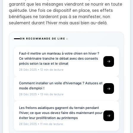
garantit que les mésanges viendront se nourrir en toute
quiétude. Une fois ce dispositif en place, ses effets
bénéfiques ne tarderont pas à se manifester, non
seulement durant l’hiver mais aussi bien au-delà.
ON RECOMMANDE DE LIRE :
Faut-il mettre un manteau à votre chien en hiver ?
Ce vétérinaire tranche le débat avec des conseils
→
précis selon la race et le climat
28 Déc 2025
• 12 min de lecture
Comment installer un voile d’hivernage ? Astuces et
mode d’emploi !
→
28 Déc 2025
• 13 min de lecture
Les frelons asiatiques gagnent du terrain pendant
l’hiver, ce que vous devez faire dès maintenant pour
→
éviter leur prolifération au printemps
28 Déc 2025
• 11 min de lecture