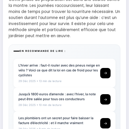
la montre. Les journées raccourcissent, leur laissant
moins de temps pour trouver la nourriture nécessaire. Un
soutien durant l’automne est plus qu’une aide : c’est un
investissement pour leur survie. Il existe pour cela une
méthode simple et particulièrement efficace que tout
jardinier peut mettre en œuvre.
ON RECOMMANDE DE LIRE :
L’hiver arrive : faut-il rouler avec des pneus neige en
vélo ? Voici ce que dit la loi en cas de froid pour les
→
cyclistes
29 Déc 2025
• 13 min de lecture
Jusqu’à 1800 euros d’amende : avec l’hiver, la note
peut être salée pour tous ces conducteurs
→
28 Déc 2025
• 10 min de lecture
Les plombiers ont un secret pour faire baisser la
facture d’électricité : et il marche vraiment
→
28 Déc 2025
• 9 min de lecture