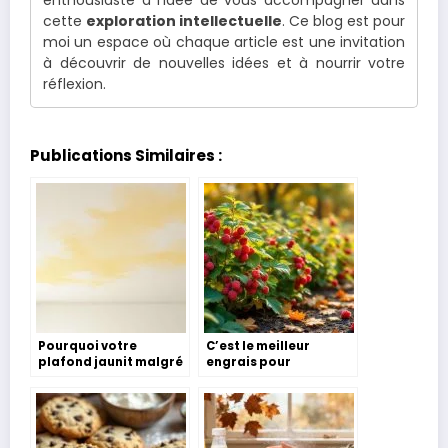
cette
exploration intellectuelle
. Ce blog est pour
moi un espace où chaque article est une invitation
à découvrir de nouvelles idées et à nourrir votre
réflexion.
Publications Similaires :
Pourquoi votre
C’est le meilleur
plafond jaunit malgré
engrais pour
la peinture : l’erreur
framboisier et on
que font 8 bricoleurs
l’obtient facilement,
sur 10
avec ce déchet que
nous produisons tous
en automne