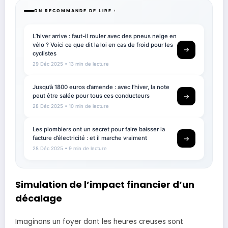
ON RECOMMANDE DE LIRE :
L’hiver arrive : faut-il rouler avec des pneus neige en
vélo ? Voici ce que dit la loi en cas de froid pour les
→
cyclistes
29 Déc 2025
• 13 min de lecture
Jusqu’à 1800 euros d’amende : avec l’hiver, la note
peut être salée pour tous ces conducteurs
→
28 Déc 2025
• 10 min de lecture
Les plombiers ont un secret pour faire baisser la
facture d’électricité : et il marche vraiment
→
28 Déc 2025
• 9 min de lecture
Simulation de l’impact financier d’un
décalage
Imaginons un foyer dont les heures creuses sont