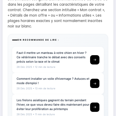
dans les pages détaillant les caractéristiques de votre
contrat. Cherchez une section intitulée « Mon contrat »,
« Détails de mon offre » ou « Informations utiles ». Les
plages horaires exactes y sont normalement inscrites
noir sur blanc.
ON RECOMMANDE DE LIRE :
Faut-il mettre un manteau à votre chien en hiver ?
Ce vétérinaire tranche le débat avec des conseils
→
précis selon la race et le climat
28 Déc 2025
• 12 min de lecture
Comment installer un voile d’hivernage ? Astuces et
mode d’emploi !
→
28 Déc 2025
• 13 min de lecture
Les frelons asiatiques gagnent du terrain pendant
l’hiver, ce que vous devez faire dès maintenant pour
→
éviter leur prolifération au printemps
28 Déc 2025
• 11 min de lecture