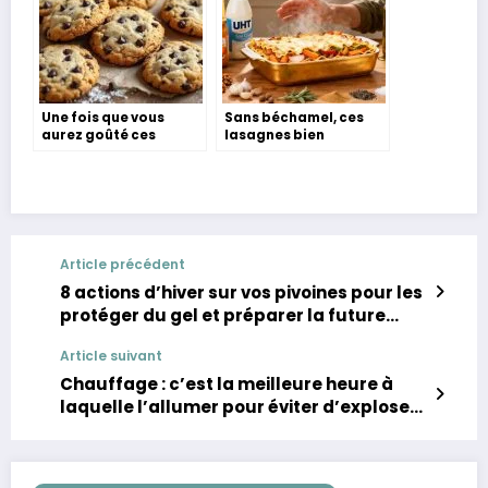
Une fois que vous
Sans béchamel, ces
aurez goûté ces
lasagnes bien
biscuits maison, vous
crémeuses ont un vrai
ne toucherez plus
goût d’automne
jamais à ceux du
supermarché
Article précédent
8 actions d’hiver sur vos pivoines pour les
protéger du gel et préparer la future
floraison !
Article suivant
Chauffage : c’est la meilleure heure à
laquelle l’allumer pour éviter d’exploser
son budget cet hiver, selon les experts