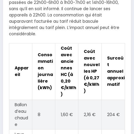
passées de 22h00-6h00 à 1h00-7h00 et 14h00-16h00,
sans qu’il en soit informé. Il continue de lancer ses
appareils à 22h00. La consommation qui était
auparavant facturée au tarif réduit bascule
intégralement au tarif plein. L’impact annuel peut être
considérable.
Coût
Coût
Conso
avec
avec
Surcoû
mmati
ancie
nouvel
t
Appar
on
nnes
les HP
annuel
eil
journa
HC (à
(à 0,27
approxi
lière
0,20
€/kWh
matif
(kWh)
€/kWh
)
)
Ballon
d’eau
8
1,60 €
2,16 €
204 €
chaud
e