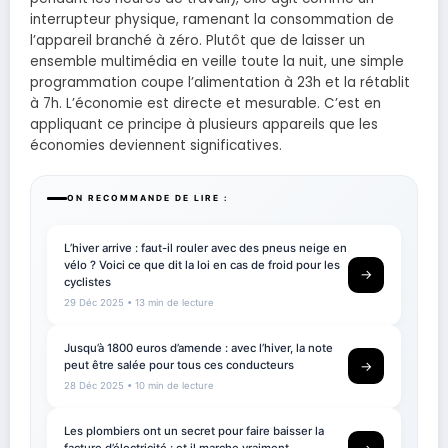
interrupteur physique, ramenant la consommation de
l’appareil branché à zéro. Plutôt que de laisser un
ensemble multimédia en veille toute la nuit, une simple
programmation coupe l’alimentation à 23h et la rétablit
à 7h. L’économie est directe et mesurable. C’est en
appliquant ce principe à plusieurs appareils que les
économies deviennent significatives.
ON RECOMMANDE DE LIRE :
L’hiver arrive : faut-il rouler avec des pneus neige en
vélo ? Voici ce que dit la loi en cas de froid pour les
→
cyclistes
29 Déc 2025
• 13 min de lecture
Jusqu’à 1800 euros d’amende : avec l’hiver, la note
peut être salée pour tous ces conducteurs
→
28 Déc 2025
• 10 min de lecture
Les plombiers ont un secret pour faire baisser la
facture d’électricité : et il marche vraiment