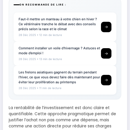
ON RECOMMANDE DE LIRE :
Faut-il mettre un manteau à votre chien en hiver ?
Ce vétérinaire tranche le débat avec des conseils
→
précis selon la race et le climat
28 Déc 2025
• 12 min de lecture
Comment installer un voile d’hivernage ? Astuces et
mode d’emploi !
→
28 Déc 2025
• 13 min de lecture
Les frelons asiatiques gagnent du terrain pendant
l’hiver, ce que vous devez faire dès maintenant pour
→
éviter leur prolifération au printemps
28 Déc 2025
• 11 min de lecture
La rentabilité de l’investissement est donc claire et
quantifiable. Cette approche pragmatique permet de
justifier l’achat non pas comme une dépense, mais
comme une action directe pour réduire ses charges