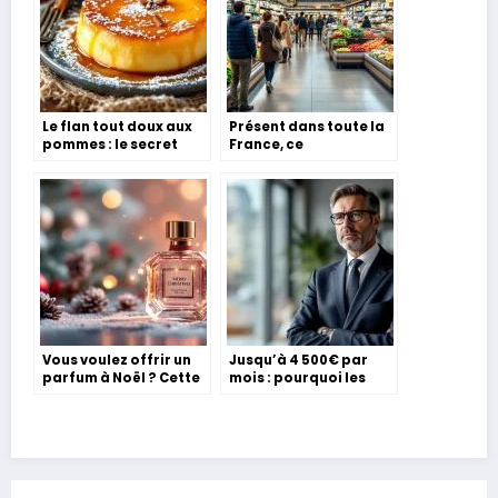
Le flan tout doux aux
Présent dans toute la
pommes : le secret
France, ce
d’un dessert doré,
supermarché est le
moelleux et familial
moins cher pour faire
sans prise de tête cet
ses courses en 2025
automne
d’après cette étude
Vous voulez offrir un
Jusqu’à 4 500€ par
parfum à Noël ? Cette
mois : pourquoi les
marque est notée
Français boudent ce
100/100 sur Yuka et se
métier en or
porte à tout âge