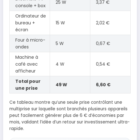
25 W
3,37 €
console + box
Ordinateur de
bureau +
15 W
2,02 €
écran
Four à micro-
5 W
0,67 €
ondes
Machine à
café avec
4 W
0,54 €
afficheur
Total pour
49 W
6,60 €
une prise
Ce tableau montre qu’une seule prise contrôlant une
multiprise sur laquelle sont branchés plusieurs appareils
peut facilement générer plus de 6 € d’économies par
mois, validant l’idée d’un retour sur investissement ultra-
rapide.