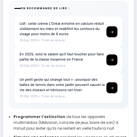
ON RECOMMANDE DE LIRE :
Lidl : cette crème L’Oréal enrichie en calcium réduit
visiblement les rides et redéfinit les contours du
→
visage pour moins de 6 euros
29 Déc 2025
• 11 min de lecture
En 2025, voici le salaire qu’il faut toucher pour faire
partie de la classe moyenne en France
→
29 Déc 2025
• 12 min de lecture
Un petit geste qui change tout » : pourquoi des
balles de tennis dans votre jardin peuvent sauver la
→
vie des oiseaux et hérissons cet hiver
29 Déc 2025
• 11 min de lecture
Programmer l’extinction
de tous les appareils
multimédias (télévision, console de jeux, barre de son) à
minuit pour éviter qu’ils ne restent en veille toute la nuit.