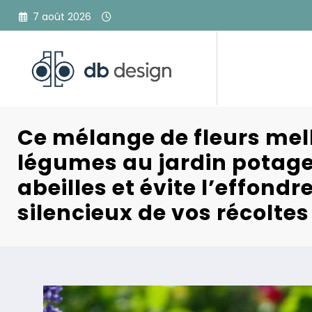
Aller
7 août 2026
au
contenu
Ce mélange de fleurs mell
légumes au jardin potager
abeilles et évite l’effond
silencieux de vos récoltes