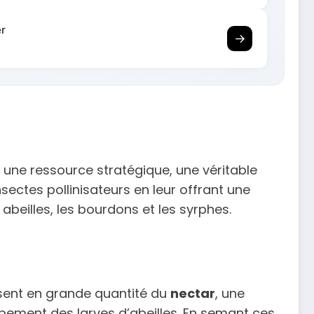
er
→
t une ressource stratégique, une véritable
nsectes pollinisateurs en leur offrant une
abeilles, les bourdons et les syrphes.
uisent en grande quantité du
nectar
, une
pement des larves d’abeilles. En semant ces