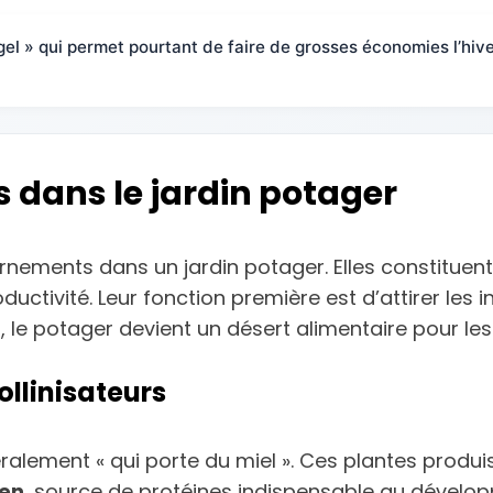
el » qui permet pourtant de faire de grosses économies l’hiv
es dans le jardin potager
ornements dans un jardin potager. Elles constituen
uctivité. Leur fonction première est d’attirer les i
, le potager devient un désert alimentaire pour les 
pollinisateurs
ittéralement « qui porte du miel ». Ces plantes prod
len
, source de protéines indispensable au dévelop