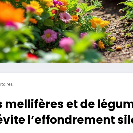
taires
 mellifères et de légu
t évite l’effondrement s