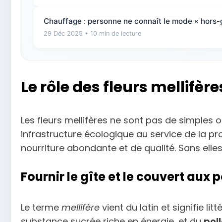
Chauffage : personne ne connaît le mode « hors-g
29 Déc 2025
• 10 min de lecture
Le rôle des fleurs mellifèr
Les fleurs mellifères ne sont pas de simples 
infrastructure écologique au service de la prod
nourriture abondante et de qualité. Sans elles
Fournir le gîte et le couvert aux 
Le terme
mellifère
vient du latin et signifie l
substance sucrée riche en énergie, et du
pol